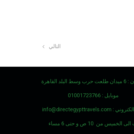
المقال التالي: أفضل شركات
التالي
وسط البلد القاهرة
موبايل : 01001723766
: info@directegypttravels.com
يس من 10 ص و حتى 6 مساء