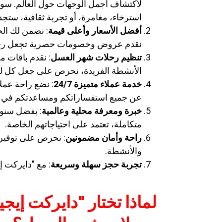
لاكتشاف أجمل الوجهات حول العالم. سو
استرخاء، مغامرة، أو تجربة ثقافية، ستجد 
أفضل الأسعار وأعلى قيمة
: نضمن لك الح
نقدم عروض وخصومات حصرية تجعل رحلاتك
تنظيم رحلات شهر العسل
: نقدم باقات 
الأنشطة الفريدة، نحرص على جعل كل ل
خدمة عملاء متميزة 24/7
: نضع راحة عملا
عن جميع استفساراتكم ومساعدتكم في 
خبرة ومعرفة محلية وعالمية
: بفضل سنوا
متكاملة، تعتمد على احتياجاتهم الخاصة.
راحة وأمان مضمونين
: نحرص على توفير أ
والأنشطة.
تجربة حجز سهلة وسريعة
: مع "دايركت إ
لماذا تختار "دايركت إيج