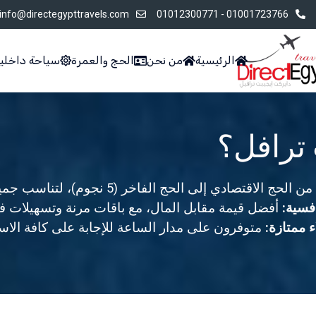
info@directegypttravels.com
01001723766 - 01012300771
الرئيسية
من نحن
الحج والعمرة
سياحة داخلي
 ترافل؟
من الحج الاقتصادي إلى الحج الفاخر (5 نجوم)، لتناسب جميع الاحتياجات.
فسية:
أفضل قيمة مقابل المال، مع باقات مرنة وتسهيلات في
 ممتازة:
متوفرون على مدار الساعة للإجابة على كافة الا