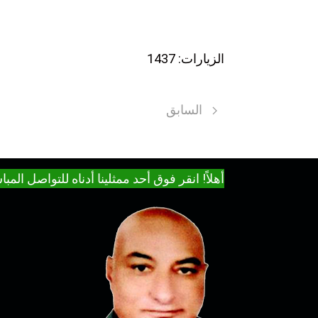
الزيارات: 1437
المقال السابق: رحلات شهر العسل
السابق
أهلاً! انقر فوق أحد ممثلينا أدناه للتواصل الم