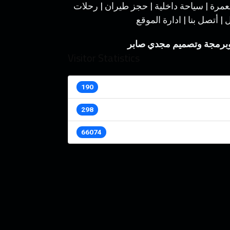
عمرة
|
سياحة داخلية
|
حجز طيران
|
رحلات
ل
|
أتصل بنا
|
ادارة الموقع
 وبرمجة وتصميم مجدي صابر
Visitor Statistics
190
298
66074